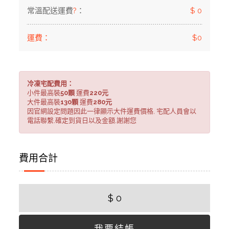
常溫配送運費
?
：
$ 0
運費：
$0
冷凍宅配費用：
小件最高裝
50顆
運費
220元
大件最高裝
130顆
運費
280元
因官網設定問題因此一律顯示大件運費價格, 宅配人員會以
電話聯繫,確定到貨日以及金額,謝謝您
費用合計
$ 0