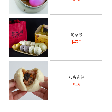
闔家歡
$470
八寶肉包
$45