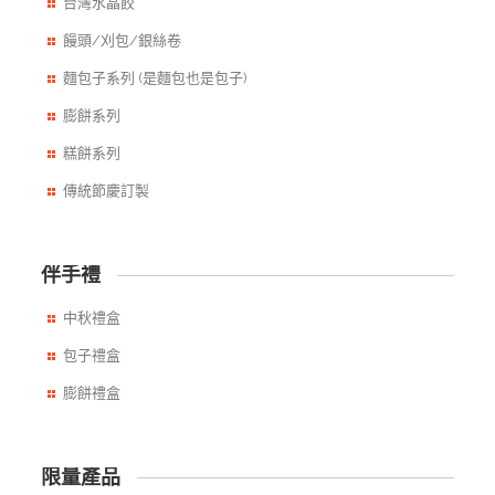
台灣水晶餃
饅頭/刈包/銀絲卷
麵包子系列 (是麵包也是包子)
膨餅系列
糕餅系列
傳統節慶訂製
伴手禮
中秋禮盒
包子禮盒
膨餅禮盒
限量產品