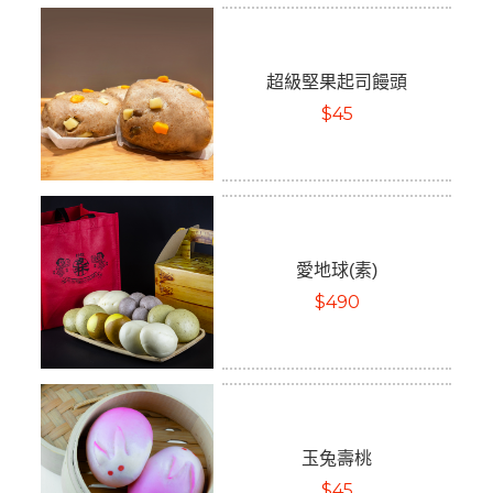
超級堅果起司饅頭
$45
愛地球(素)
$490
玉兔壽桃
$45