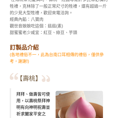
牲禮，克林除了一般正常尺寸的牲禮，還有超過一斤
的少見大型牲禮，歡迎來電洽詢。
經典內餡：八寶肉
觀世音娘娘吃這個：菇菇(素)
甜蜜蜜老少咸宜：紅豆、綠豆、芋頭
訂製品介紹
(各地禮俗不一，此為台南口耳相傳的禮俗，僅供參
考，謝謝!)
【壽桃】
拜拜、做壽皆可使
用，以壽桃祭拜神
明有向神明祝壽並
祈求闔家平安之