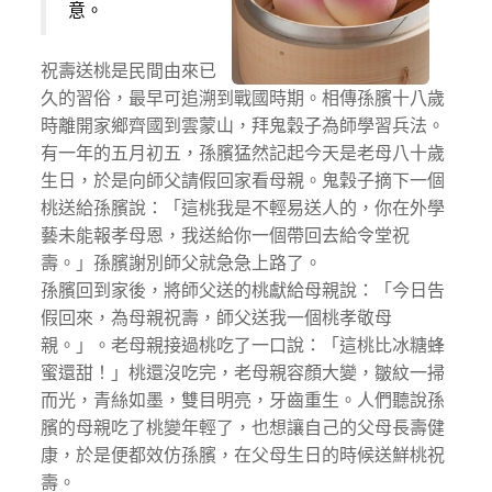
意。
祝壽送桃是民間由來已
久的習俗，最早可追溯到戰國時期。相傳孫臏十八歲
時離開家鄉齊國到雲蒙山，拜鬼穀子為師學習兵法。
有一年的五月初五，孫臏猛然記起今天是老母八十歲
生日，於是向師父請假回家看母親。鬼穀子摘下一個
桃送給孫臏說：「這桃我是不輕易送人的，你在外學
藝未能報孝母恩，我送給你一個帶回去給令堂祝
壽。」孫臏謝別師父就急急上路了。
孫臏回到家後，將師父送的桃獻給母親說：「今日告
假回來，為母親祝壽，師父送我一個桃孝敬母
親。」。老母親接過桃吃了一口說：「這桃比冰糖蜂
蜜還甜！」桃還沒吃完，老母親容顏大變，皺紋一掃
而光，青絲如墨，雙目明亮，牙齒重生。人們聽說孫
臏的母親吃了桃變年輕了，也想讓自己的父母長壽健
康，於是便都效仿孫臏，在父母生日的時候送鮮桃祝
壽。