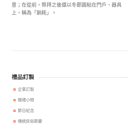
意；在從前，祭拜之後還以冬節圓粘在門戶、器具
上，稱為「餉耗」。
禮品訂製
企業訂製
婚禮小物
節日紀念
傳統民俗節慶