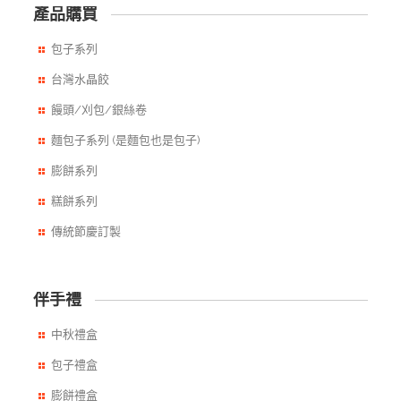
產品購買
包子系列
台灣水晶餃
饅頭/刈包/銀絲卷
麵包子系列 (是麵包也是包子)
膨餅系列
糕餅系列
傳統節慶訂製
伴手禮
中秋禮盒
包子禮盒
膨餅禮盒