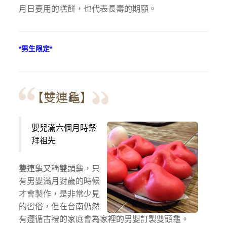
月日要用的糕餅，也代表長壽的期願。
*男生限定*
【雙連龜】
嬰兒滿六個月時祭
拜祖先
雙連龜又稱雙頭龜，只
有男嬰滿月對歲的時候
才會製作，是非常少見
的習俗，但在台南仍然
有遵循古禮的家庭會為家裡的男嬰訂製雙頭龜。