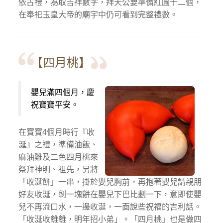
依古禮，為取吉祥數字，拜天公要準備紅圓十二個，
在奉祀玉皇大帝的廟宇中仍可看到完整禮數。
【四月桃】
嬰兒滿四個月，慶
祝寶寶平安。
在寶寶4個月時行『收
涎』之禮，準備油飯、
麻油雞及二色四月桃來
祭拜神明、祖先，另將
「收涎餅」一串，掛於嬰兒胸前，再抱著嬰兒請親朋
好友收涎，剝一塊餅在嬰兒下巴比劃一下，意即使嬰
兒不再流口水，一邊收涎，一面說些祝福的吉利話。
「收涎收離離，明年招小弟」。「四月桃」也是做四