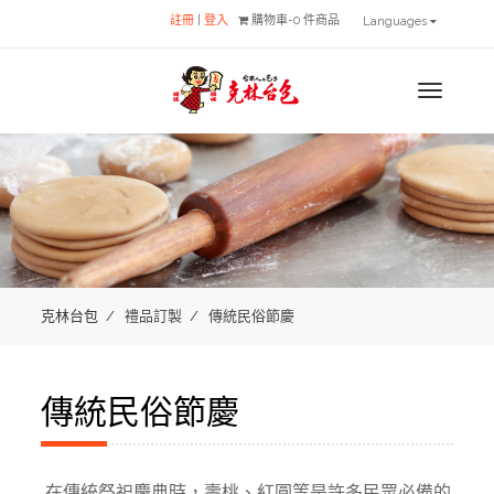
註冊
|
登入
購物車-0 件商品
Languages
MENU
克林台包
禮品訂製
傳統民俗節慶
傳統民俗節慶
在傳統祭祀慶典時，壽桃、紅圓等是許多民眾必備的