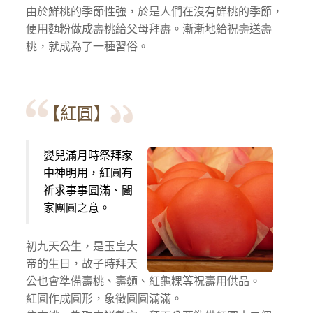
由於鮮桃的季節性強，於是人們在沒有鮮桃的季節，
便用麵粉做成壽桃給父母拜夀。漸漸地給祝壽送壽
桃，就成為了一種習俗。
【紅圓】
嬰兒滿月時祭拜家
中神明用，紅圓有
祈求事事圓滿、闔
家團圓之意。
初九天公生，是玉皇大
帝的生日，故子時拜天
公也會準備壽桃、壽麵、紅龜粿等祝壽用供品。
紅圓作成圓形，象徵圓圓滿滿。