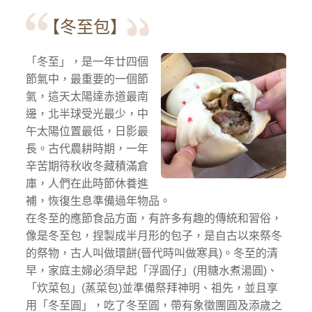
【冬至包】
「冬至」，是一年廿四個
節氣中，最重要的一個節
氣，這天太陽達赤道最南
邊，北半球受光最少，中
午太陽位置最低，日影最
長。古代農耕時期，一年
辛苦期待秋收冬藏積滿倉
庫，人們在此時節休養進
補，恢復生息準備過年物品。
在冬至的應節食品方面，有許多有趣的傳統和習俗，
像是冬至包，捏製成半月形的包子，是自古以來祭冬
的祭物，古人叫做環餅(晉代時叫做寒具)。冬至的清
早，家庭主婦必須早起「浮圓仔」(用糖水煮湯圓)、
「炊菜包」(蒸菜包)並準備祭拜神明、祖先，並且享
用「冬至圓」，吃了冬至圓，帶有象徵團圓及添歲之