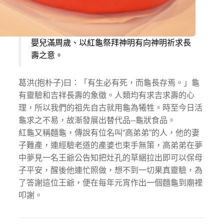
嬰兒滿周歲、以紅龜祭拜神明有向神明祈求長
壽之意。
葛洪(抱朴子)曰：「有生必有死，而龜長存焉。」龜
有靈驗和吉祥長壽的象徵。人類均有求吉求壽的心
理，所以我們的祖先自古就用龜為犧牲。時至今日活
龜求之不易，故漸發展出替代品--龜狀食品。
紅龜又稱麵龜，傳說有位名叫“高弟弟”的人，他的妻
子難產，連經驗老道的產婆也束手無策，高弟弟在夢
中夢見一名王爺公告知把灶孔的草綑拉出即可以保母
子平安，醒後他連忙照做，想不到一切果真靈驗，為
了答謝這位王爺，便在每年元宵作出一個麵龜到廟裡
叩謝。