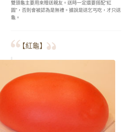
雙頭龜主要用來贈送親友。送時一定還要搭配”紅
圓”，否則會被認為是無禮。據說是送乞丐吃，才只送
龜。
【紅龜】