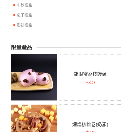
中秋禮盒
包子禮盒
膨餅禮盒
限量產品
龍眼蜜荔枝饅頭
$40
煙燻核桃卷(奶素)