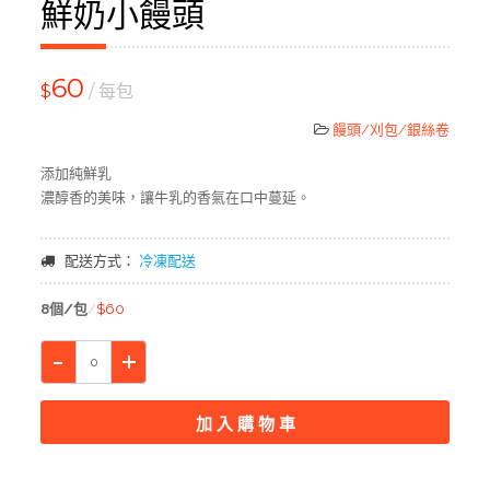
鮮奶小饅頭
60
$
/ 每包
饅頭/刈包/銀絲卷
添加純鮮乳
濃醇香的美味，讓牛乳的香氣在口中蔓延。
配送方式：
冷凍配送
8個/包
$60