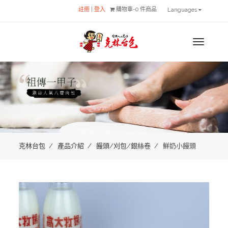
註冊
|
登入
購物車-0 件商品
Languages
MENU
克林台包
產品介紹
饅頭/刈包/銀絲卷
鮮奶小饅頭