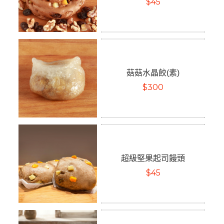
$45
菇菇水晶餃(素)
$300
超級堅果起司饅頭
$45