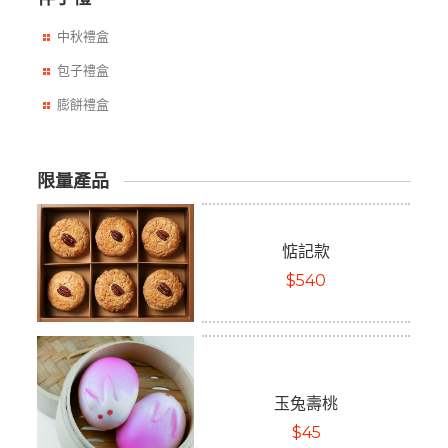
中秋禮盒
包子禮盒
膨餅禮盒
限量產品
惦記款
$540
玉兔壽桃
$45