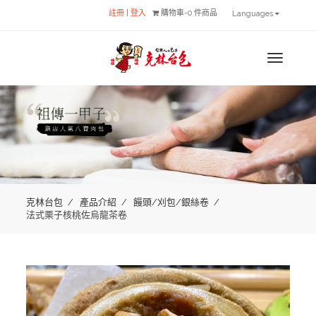
註冊
|
登入
購物車-0 件商品
Languages
MENU
克林台包
產品介紹
饅頭/刈包/銀絲卷
法式栗子核桃佐烏龍茶卷