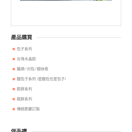
產品購買
包子系列
台灣水晶餃
饅頭/刈包/銀絲卷
麵包子系列 (是麵包也是包子)
膨餅系列
糕餅系列
傳統節慶訂製
伴手禮