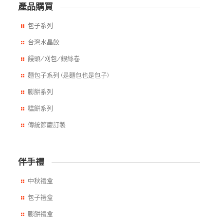
產品購買
包子系列
台灣水晶餃
饅頭/刈包/銀絲卷
麵包子系列 (是麵包也是包子)
膨餅系列
糕餅系列
傳統節慶訂製
伴手禮
中秋禮盒
包子禮盒
膨餅禮盒