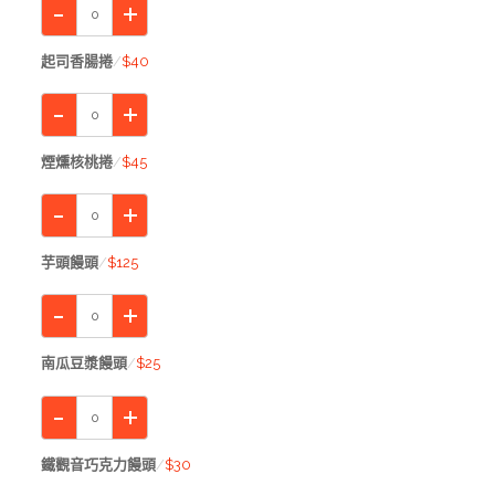
起司香腸捲
$40
煙燻核桃捲
$45
芋頭饅頭
$125
南瓜豆漿饅頭
$25
鐵觀音巧克力饅頭
$30