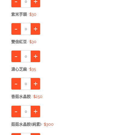
紫米芋頭
$30
雙倍紅豆
$30
溏心芝麻
$35
香菇水晶餃
$250
菇菇水晶餃(純素)
$300