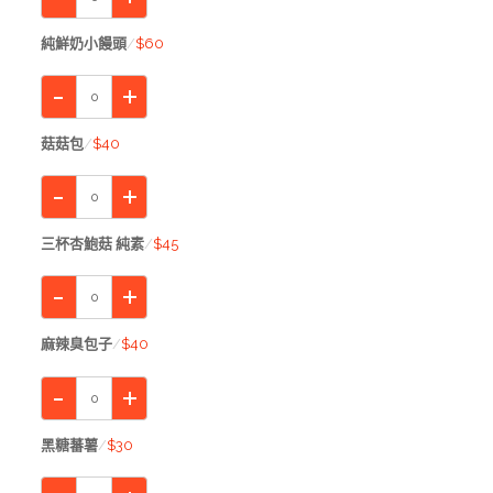
純鮮奶小饅頭
$60
菇菇包
$40
三杯杏鮑菇 純素
$45
麻辣臭包子
$40
黑糖蕃薯
$30