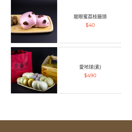
龍眼蜜荔枝饅頭
$40
愛地球(素)
$490