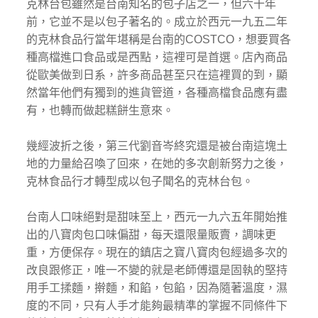
克林台包雖然是台南知名的包子店之一，但六十年
前，它並不是以包子著名的。成立於西元一九五二年
的克林食品行當年堪稱是台南的COSTCO，想要買各
種高檔進口食品或是西點，這裡可是首選。店內商品
從歐美做到日系，許多商品甚至只在這裡買的到，顯
然當年他們有獨到的進貨管道，各種高檔食品應有盡
有，也轉而做起糕餅生意來。
幾經波折之後，第三代劉音岑終究還是被台南這塊土
地的力量給召喚了回來，在她的多次創新努力之後，
克林食品行才轉型成以包子聞名的克林台包。
台南人口味絕對是甜味至上，西元一九六五年開始推
出的八寶肉包口味偏甜，每天還限量販賣，調味更
重，方便保存。現在的鎮店之寶八寶肉包經過多次的
改良跟修正，唯一不變的就是老師傅還是固執的堅持
用手工揉麵，擀麵，和餡，包餡，因為隨著溫度，濕
度的不同，只有人手才能夠最精準的掌握不同條件下