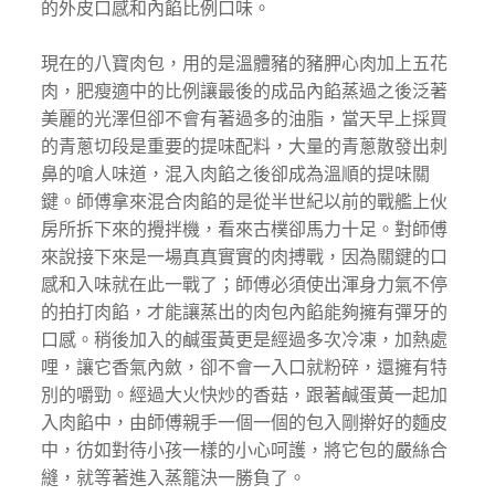
的外皮口感和內餡比例口味。
現在的八寶肉包，用的是溫體豬的豬胛心肉加上五花
肉，肥瘦適中的比例讓最後的成品內餡蒸過之後泛著
美麗的光澤但卻不會有著過多的油脂，當天早上採買
的青蔥切段是重要的提味配料，大量的青蔥散發出刺
鼻的嗆人味道，混入肉餡之後卻成為溫順的提味關
鍵。師傅拿來混合肉餡的是從半世紀以前的戰艦上伙
房所拆下來的攪拌機，看來古樸卻馬力十足。對師傅
來說接下來是一場真真實實的肉搏戰，因為關鍵的口
感和入味就在此一戰了；師傅必須使出渾身力氣不停
的拍打肉餡，才能讓蒸出的肉包內餡能夠擁有彈牙的
口感。稍後加入的鹹蛋黃更是經過多次冷凍，加熱處
哩，讓它香氣內斂，卻不會一入口就粉碎，還擁有特
別的嚼勁。經過大火快炒的香菇，跟著鹹蛋黃一起加
入肉餡中，由師傅親手一個一個的包入剛擀好的麵皮
中，彷如對待小孩一樣的小心呵護，將它包的嚴絲合
縫，就等著進入蒸籠決一勝負了。