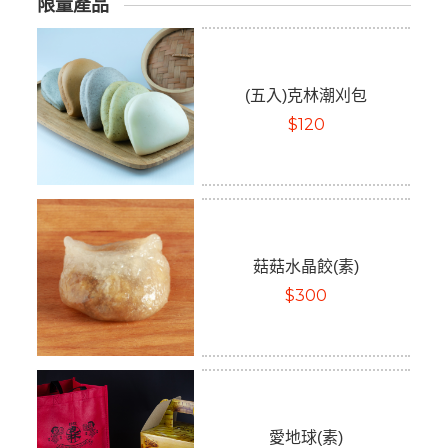
限量產品
(五入)克林潮刈包
$120
菇菇水晶餃(素)
$300
愛地球(素)