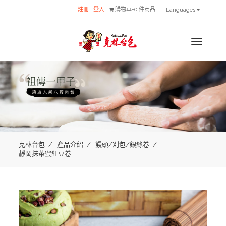
註冊
|
登入
購物車-0 件商品
Languages
MENU
克林台包
產品介紹
饅頭/刈包/銀絲卷
靜岡抹茶蜜紅豆卷