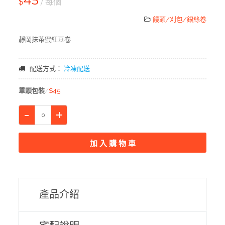
45
$
/ 每個
饅頭/刈包/銀絲卷
靜岡抹茶蜜紅豆卷
配送方式：
冷凍配送
單顆包裝
$45
產品介紹